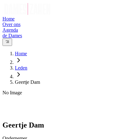
Home
Over ons
Agenda
de Dames
Home
Leden
Geertje Dam
No Image
Geertje
Dam
Ondernemer