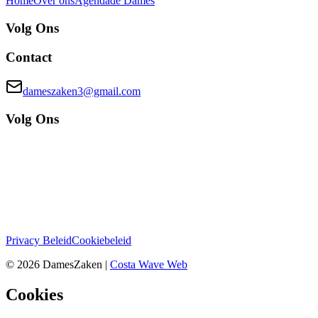
Home
Over ons
Agenda
de Dames
Volg Ons
Contact
dameszaken3@gmail.com
Volg Ons
Privacy Beleid
Cookiebeleid
©
2026
DamesZaken
|
Costa Wave Web
Cookies